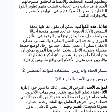
ويعلمهم أهمية التخطيط والانضباط لتحقيق طموحاتهم
الكبيرة. قد يجلب زحل تحديات تتطلب منهم تطوير القوة
الداخلية والصبر، لكنه يكافئهم في النهاية بالاستقرار
والإنجازات الدائمة.
تفاعل هذه الكواكب:
يمكن أن يكون تفاعلها معقدًا.
الشمس (الأنا، الحيوية) قد تجد نفسها مقيدة أحيانًا
بصرامة زحل، مما يخلق توترًا بين الرغبة في التألق
الفوري والحاجة إلى العمل البطيء والمستمر. عطارد
(العقل) يمكن أن يعمل بشكل جيد مع زحل لوضع خطط
مفصلة وطويلة الأجل. بشكل عام، هذا المزيج يمكن أن
ينتج أفرادًا طموحين (الشمس، 8)، أذكياء (عطارد)،
وقادرين على تحويل الأحلام إلى واقع ملموس (زحل).
مسار الحياة والدروس المستفادة لمواليد أغسطس 🧭
دروس برجي الأسد والعذراء ♌♍
لمواليد الأسد:
الدرس الرئيسي غالبًا ما يدور حول
إدارة
الأنا (Ego)
. تعلم التواضع، وتقدير مساهمات الآخرين،
واستخدام قوتهم لخدمة الجماعة بدلاً من التمجيد الذاتي
فقط. درس آخر هو
التعامل مع النقد
، وعدم اعتباره
هجومًا شخصيًا.
الصبر
وفهم أن ليس كل شيء يدور
حولهم هو أيضًا من الدروس الهامة.