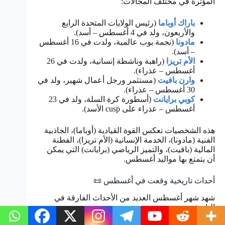
المؤثرة في مختلف المجالات:
باراك أوباما
(رئيس الولايات المتحدة الرابع
والأربعون، ولد في 4 أغسطس – أسد).
مادونا
(نجمة بوب عالمية، ولدت في 16 أغسطس
– أسد).
الأم تريزا
(راهبة وناشطة إنسانية، ولدت في 26
أغسطس – عذراء).
وارن بافيت
(مستثمر ورجل أعمال شهير، ولد في
30 أغسطس – عذراء).
كوبي برايانت
(أسطورة كرة السلة، ولد في 23
أغسطس – عذراء على cusp الأسد).
هذه الشخصيات تعكس القوة القيادية (أوباما)، الجاذبية
الفنية (مادونا)، الخدمة الإنسانية (الأم تريزا)، الفطنة
المالية (بافيت)، والتميز الرياضي (برايانت) التي يمكن
أن يتمتع بها مواليد أغسطس.
أحداث تاريخية وقعت في أغسطس 📜
شهد شهر أغسطس العديد من الأحداث الفارقة في
التاريخ: