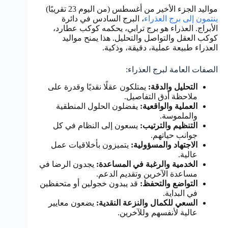
مواليد الجزء الأخير من أغسطس (من اليوم 23 تقريبًا)
ينتمون إلى برج العذراء
، البرج السادس في دائرة
الأبراج. العذراء هو برج ترابي، يحكمه كوكب عطارد،
كوكب العقل والتواصل والتحليل. هذا يمنح مواليد
العذراء طبيعة عملية، دقيقة، وذكية.
الصفات العامة لبرج العذراء:
التحليل والدقة:
يمتلكون عقلًا نقديًا وقدرة على
ملاحظة أدق التفاصيل.
العملية والواقعية:
يفضلون الحلول المنطقية
والملموسة.
التنظيم والترتيب:
يسعون إلى النظام في كل
جوانب حياتهم.
الاجتهاد والمسؤولية:
يتميزون بأخلاقيات عمل
عالية.
الخدمية والرغبة في المساعدة:
يجدون الرضا في
مساعدة الآخرين وتقديم الدعم.
التواضع والتحفظ:
قد يبدون خجولين أو متحفظين
في البداية.
السعي للكمال والنزعة النقدية:
يضعون معايير
عالية لأنفسهم وللآخرين.