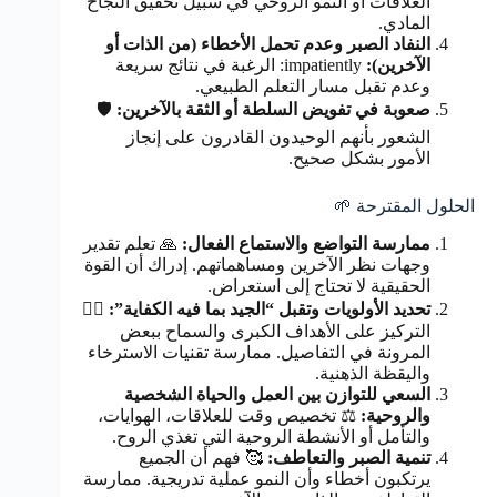
العلاقات أو النمو الروحي في سبيل تحقيق النجاح
المادي.
النفاد الصبر وعدم تحمل الأخطاء (من الذات أو
الآخرين):
impatiently: الرغبة في نتائج سريعة
وعدم تقبل مسار التعلم الطبيعي.
صعوبة في تفويض السلطة أو الثقة بالآخرين:
🛡️
الشعور بأنهم الوحيدون القادرون على إنجاز
الأمور بشكل صحيح.
الحلول المقترحة 🌱
ممارسة التواضع والاستماع الفعال:
🙏 تعلم تقدير
وجهات نظر الآخرين ومساهماتهم. إدراك أن القوة
الحقيقية لا تحتاج إلى استعراض.
تحديد الأولويات وتقبل “الجيد بما فيه الكفاية”:
🧘‍♀️
التركيز على الأهداف الكبرى والسماح ببعض
المرونة في التفاصيل. ممارسة تقنيات الاسترخاء
واليقظة الذهنية.
السعي للتوازن بين العمل والحياة الشخصية
والروحية:
⚖️ تخصيص وقت للعلاقات، الهوايات،
والتأمل أو الأنشطة الروحية التي تغذي الروح.
تنمية الصبر والتعاطف:
🥰 فهم أن الجميع
يرتكبون أخطاء وأن النمو عملية تدريجية. ممارسة