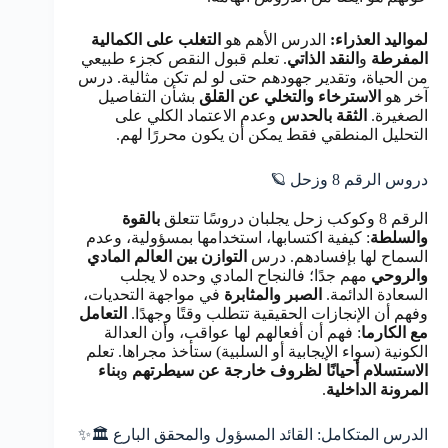
لمواليد العذراء:
الدرس الأهم هو
التغلب على الكمالية
المفرطة
و
النقد الذاتي
. تعلم قبول النقص كجزء طبيعي
من الحياة، وتقدير جهودهم حتى لو لم تكن مثالية. درس
آخر هو
الاسترخاء والتخلي عن القلق
بشأن التفاصيل
الصغيرة.
الثقة بالحدس
وعدم الاعتماد الكلي على
التحليل المنطقي فقط يمكن أن يكون محررًا لهم.
دروس الرقم 8 وزحل 🪐
الرقم 8 وكوكب زحل يجلبان دروسًا تتعلق
بالقوة
والسلطة
: كيفية اكتسابها، استخدامها بمسؤولية، وعدم
السماح لها بإفسادهم. درس
التوازن بين العالم المادي
والروحي
مهم جدًا؛ فالنجاح المادي وحده لا يجلب
السعادة الدائمة.
الصبر والمثابرة
في مواجهة التحديات،
وفهم أن الإنجازات الحقيقية تتطلب وقتًا وجهدًا.
التعامل
مع الكارما
: فهم أن أفعالهم لها عواقب، وأن العدالة
الكونية (سواء الإيجابية أو السلبية) ستأخذ مجراها. تعلم
الاستسلام أحيانًا لظروف خارجة عن سيطرتهم
و
بناء
المرونة الداخلية
.
الدرس المتكامل: القائد المسؤول والمحقق البارع 🏛️✨