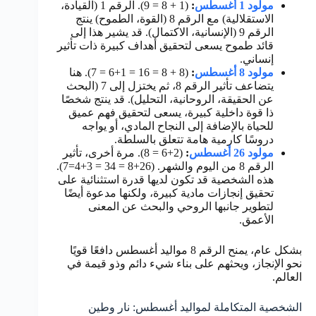
مولود 1 أغسطس
:
(1 + 8 = 9). الرقم 1 (القيادة،
الاستقلالية) مع الرقم 8 (القوة، الطموح) ينتج
الرقم 9 (الإنسانية، الاكتمال). قد يشير هذا إلى
قائد طموح يسعى لتحقيق أهداف كبيرة ذات تأثير
إنساني.
مولود 8 أغسطس
:
(8 + 8 = 16 = 1+6 = 7). هنا
يتضاعف تأثير الرقم 8، ثم يختزل إلى 7 (البحث
عن الحقيقة، الروحانية، التحليل). قد ينتج شخصًا
ذا قوة داخلية كبيرة، يسعى لتحقيق فهم عميق
للحياة بالإضافة إلى النجاح المادي، أو يواجه
دروسًا كارمية هامة تتعلق بالسلطة.
مولود 26 أغسطس
:
(2+6 = 8). مرة أخرى، تأثير
الرقم 8 من اليوم والشهر. (26+8 = 34 = 3+4=7).
هذه الشخصية قد تكون لديها قدرة استثنائية على
تحقيق إنجازات مادية كبيرة، ولكنها مدعوة أيضًا
لتطوير جانبها الروحي والبحث عن المعنى
الأعمق.
بشكل عام، يمنح الرقم 8 مواليد أغسطس دافعًا قويًا
نحو الإنجاز، ويحثهم على بناء شيء دائم وذو قيمة في
العالم.
الشخصية المتكاملة لمواليد أغسطس: نار وطين