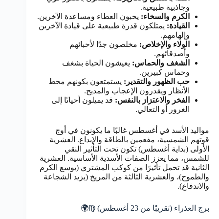
وجاذبية طبيعية.
الكرم والسخاء:
يحبون العطاء ومساعدة الآخرين.
القيادة:
يمتلكون قدرة طبيعية على قيادة الآخرين
وإلهامهم.
الولاء والإخلاص:
مخلصون جدًا لأحبائهم
وأصدقائهم.
الشغف والحماس:
يعيشون الحياة بشغف
وحماس كبيرين.
حب الظهور والتقدير:
يستمتعون بكونهم محط
الأنظار ويقدرون الإعجاب والمديح.
الفخر والاعتزاز بالنفس:
قد يميلون أحيانًا إلى
الغرور أو التعالي.
مواليد الأسد في أغسطس غالبًا ما يكونون في أوج
قوتهم الشمسية، مفعمين بالطاقة والإبداع. العشرية
الأولى (بداية أغسطس) تكون تحت التأثير النقي
للشمس، مما يعزز الصفات الأسدية الأساسية. العشرية
الثانية قد تحمل تأثيرًا من كوكب المشتري (يوسع الكرم
والطموح)، والعشرية الثالثة من المريخ (يزيد الشجاعة
والاندفاع).
برج العذراء (تقريبًا من 23 أغسطس) ♍🌍