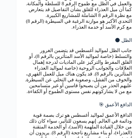
والعمل في الظل مع طموح الرقم 8 للسلطة والمكانة.
كما أن ميل العذراء للقلق بشأن التفاصيل قد يتعارض
مع نظرة الرقم 8 الشاملة للمشاريع الكبيرة.
التحدي الأكبر هو موازنة الرغبة في السيطرة (الرقم 8)
مع كرم الأسد أو خدمة العذراء.
الظل 🌑
جانب الظل لمواليد أغسطس قد يتضمن الغرور
والتسلط (خاصة لمواليد الأسد المتأثرين بالرقم 8)، أو
القلق المفرط والتركيز على الماديات لدرجة إهمال
العلاقات والجوانب الروحية (خاصة لمواليد العذراء
المتأثرين بالرقم 8). قد يكون هناك ميل للعمل القهري،
والخوف من الفشل، وصعوبة في التخلي عن السيطرة.
عليهم الحذر من أن يصبحوا قاسين أو غير متسامحين
مع من لا يشاركونهم نفس مستوى الطموح أو الكفاءة.
الدافع الأعمق 🎯
الدافع الأعمق لمواليد أغسطس هو ترك بصمة قوية
ودائمة في العالم. إنهم يسعون للتأثير، سواء كان ذلك
من خلال القيادة الملهمة (الأسد)، أو الخدمة المتقنة
(العذراء)، أو بناء مشاريع ناجحة (الرقم 8). يريدون أن