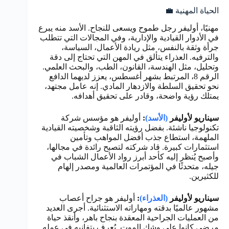
الحياة المهنية 💼
مهنيًا، أوليفر رجل طموح ويسعى للنجاح. الأسد منه يبرع
في الأدوار القيادية والإدارية، وفي المجالات التي تتطلب
جرأة وثقة بالنفس، مثل ريادة الأعمال، السياسة،
والترفيه. العذراء يتألق في المهن التي تحتاج إلى دقة
وتحليل، مثل الهندسة، القانون، الطب، والبحث العلمي.
الرقم 8، المرتبط بشهر أغسطس، يعزز لديهما الدافع
نحو تحقيق السلطة والازدهار المادي. إنه عامل مجتهد،
يمتلك رؤية واضحة، وقادر على تحقيق أهدافه.
سيناريو لأوليفر
(الأسد)
:
أوليفر هو مؤسس شركة
تكنولوجيا ناشئة. بفضل رؤيته الثاقبة وشخصيته القيادية
الملهمة، استطاع جذب أفضل المواهب وتأمين
استثمارات كبيرة. قاد شركته لتصبح رائدة في مجالها،
وأصبح يُنظر إليه كأحد أبرز رواد الأعمال الشباب في
جيله، متحدثًا في المؤتمرات العالمية ومصدر إلهام
للكثيرين.
سيناريو لأوليفر
(العذراء)
:
أوليفر هو جراح أعصاب
مشهور عالميًا بدقته ومهاراته الاستثنائية. أجرى العديد
من العمليات الجراحية المعقدة بنجاح باهر، وأنقذ حياة
مرضى كانوا على وشك الموت. يُعرف بتفانيه في عمله