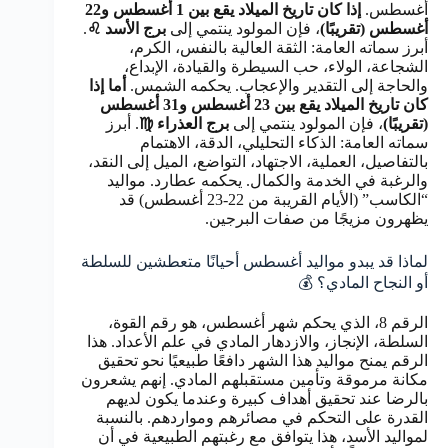
أغسطس.
إذا كان تاريخ الميلاد يقع بين 1 أغسطس و22
أغسطس (تقريبًا)
، فإن المولود ينتمي إلى
برج الأسد ♌
.
أبرز سماته العامة: الثقة العالية بالنفس، الكرم،
الشجاعة، الولاء، حب السيطرة والقيادة، الإبداع،
والحاجة إلى التقدير والإعجاب. يحكمه الشمس.
أما إذا
كان تاريخ الميلاد يقع بين 23 أغسطس و31 أغسطس
(تقريبًا)
، فإن المولود ينتمي إلى
برج العذراء ♍
. أبرز
سماته العامة: الذكاء التحليلي، الدقة، الاهتمام
بالتفاصيل، العملية، الاجتهاد، التواضع، الميل إلى النقد،
والرغبة في الخدمة والكمال. يحكمه عطارد. مواليد
“الكاسب” (الأيام القريبة من 22-23 أغسطس) قد
يظهرون مزيجًا من صفات البرجين.
لماذا قد يبدو مواليد أغسطس أحيانًا متعطشين للسلطة
أو النجاح المادي؟ 💰
الرقم 8، الذي يحكم شهر أغسطس، هو رقم القوة،
السلطة، الإنجاز، والازدهار المادي في علم الأعداد. هذا
الرقم يمنح مواليد هذا الشهر دافعًا طبيعيًا نحو تحقيق
مكانة مرموقة وتأمين مستقبلهم المادي. إنهم يشعرون
بالرضا عند تحقيق أهداف كبيرة وعندما يكون لديهم
القدرة على التحكم في مصائرهم ومواردهم. بالنسبة
لمواليد الأسد، هذا يتوافق مع رغبتهم الطبيعية في أن