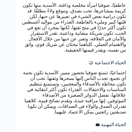
عاطفيًا، صوفيا امرأة مخلصة ودافئة. الأسدية منها تكون
كريمة بمشاعرها، تحب بصدق، وتتوقع ولاءً مطلقًا. قد
تكون درامية بعض الشيء في تعبيرها عن حبها، لكن
قلبها كبير ومليء بالعاطفة. العذراء من مواليد أغسطس
تكون أكثر حذرًا في منح ثقتها، لكنها بمجرد أن تقع في
الحب، تكون شريكة متفانية وداعمة. تقدر الاستقرار
والأمان في العلاقة، وتعبر عن حبها من خلال الأفعال
والاهتمام العملي. كلتاهما تبحثان عن شريك قوي، واثق
من نفسه، ويقدر قيمتها الحقيقية.
الحياة الاجتماعية 🤝
اجتماعيًا، تتمتع صوفيا بحضور مميز. الأسدية تكون نجمة
أي تجمع، تجذب الناس إليها بسحرها وثقتها. تحب أن
تكون محاطة بالأصدقاء والمعجبين، وتستمتع بتنظيم
المناسبات والاحتفالات. العذراء تكون أكثر انتقائية في
علاقاتها، تفضل الدوائر الصغيرة من الأصدقاء
الموثوقين. إنها مراقبة جيدة، وتقدم نصائح قيمة. كلاهما
تقدران الصدق والولاء في الصداقات، ويمكن أن تكونا
صديقتين رائعتين يمكن الاعتماد عليهما.
الحياة المهنية 💼