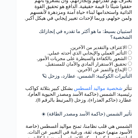
يُعترف بهم لقدراتهم وإنجازاتهم، وأن يشعروا بأنهم
حققوا شيئًا ذا قيمة حقيقية. الدافع هو تحقيق القوة
الذاتية واستخدامها لبناء حياة آمنة ومزدهرة لأنفسهم
ولمن حولهم، وربما لإحداث تغيير إيجابي في هيكل أكبر.
استبيان بسيط: ما هو أكثر ما تقدره في إنجازاتك
الشخصية؟
الاعتراف والتقدير من الآخرين.
التأثير العملي والإيجابي الذي أحدثه عملي.
الشعور بالكفاءة والسيطرة على مجريات الأمور.
تحقيق الاستقرار المادي والأمان للمستقبل.
الإبداع والتميز عن الآخرين.
التأثيرات الكوكبية: الشمس، عطارد، وزحل 🪐
تتأثر
شخصية مواليد أغسطس
بشكل كبير بثلاثة كواكب
رئيسية: الشمس (حاكمة الأسد ومصدر الحيوية العام)،
عطارد (حاكم العذراء)، وزحل (المرتبط بالرقم 8).
تأثير الشمس (حاكمة الأسد ومصدر الطاقة) ☀️
الشمس هي قلب نظامنا، تمنح مواليد أغسطس (خاصة
الأسود منهم) حيوية، ثقة، ورغبة في التعبير عن الذات.
إنها تدفعهم ليكونوا مركز الاهتمام، وأن يضيئوا كالشمس