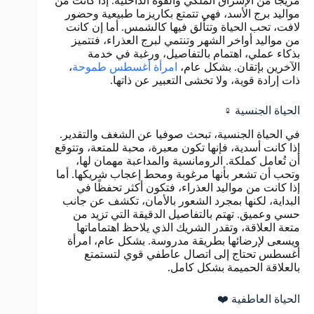
مزيجًا من الإشراق الملكي والقوة الداخلية. إذا كانت من
مواليد برج الأسد، فهي تتمتع بكاريزما طبيعية وحضور
لافت، تحب الحياة وتتألق فيها كالشمس. أما إن كانت
من مواليد أواخر الشهر وتنتمي لبرج العذراء، فتتميز
بذكاء عملي، اهتمام بالتفاصيل، ورغبة في خدمة
الآخرين بإتقان. بشكل عام،
امرأة أغسطس طموحة
،
ذات إرادة قوية، ولا تخشى التعبير عن ذاتها.
الحياة الجنسية ♀️
في الحياة الجنسية، تبحث صوفيا عن الشغف والتقدير.
إذا كانت أسدية، فإنها تكون معبرة، محبة للمتعة، وتتوقع
أن تُعامل كملكة. الرومانسية والمداعبة مهمان لها،
وتحب أن تشعر بأنها مرغوبة ومحط إعجاب شريكها. أما
إذا كانت من مواليد العذراء، فتكون أكثر تحفظًا في
البداية، لكنها بمجرد الشعور بالأمان، تكشف عن جانب
حسي وعميق. تهتم بالتفاصيل الدقيقة التي تزيد من
متعة العلاقة، وتقدر الشريك الذي يلاحظ اهتماماتها
ويسعى لإرضائها بطريقة مدروسة. بشكل عام، امرأة
أغسطس تحتاج إلى اتصال عاطفي قوي لتستمتع
بالعلاقة الحميمة بشكل كامل.
الحياة العاطفية ❤️