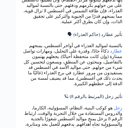
على من حولهم بكرمهم ودفئهم. حتى بالنسبة لمواليد
العذراء، فإن طاقة الشمس في أغسطس لا تزال قوية،
مما يمنحهم قدرًا من الحيوية والتركيز على تحقيق
الذات، وإن كان بطرق أكثر عملية.
تأثير عطارد (حاكم العذراء) 🗣️
بالنسبة لمواليد العذراء في أواخر أغسطس، يمنحهم
عطارد
ذكاءً حادًا، وقدرة على التحليل، ومهارات تواصل
ممتازة (وإن كانت متحفظة أحيانًا). يجعلهم يهتمون
بالتفاصيل، ويبحثون عن المنطق، ويسعون لتحسين كل
شيء من حولهم. حتى مواليد الأسد في أغسطس قد
يستفيدون من مرور عطارد في برج العذراء (غالبًا ما
يحدث ذلك في أغسطس)، مما قد يضيف لمسة من
الدقة إلى خططهم الكبيرة.
تأثير زحل (المرتبط بالرقم 8) 🪐
زحل
هو كوكب البنية، النظام، المسؤولية، الكارما،
والدروس المستفادة من خلال التجربة والوقت. ارتباط
الرقم 8 بزحل يمنح مواليد أغسطس شعورًا بالجدية
والمسؤولية تجاه أهدافهم. يدفعهم للعمل بجد ومثابرة،