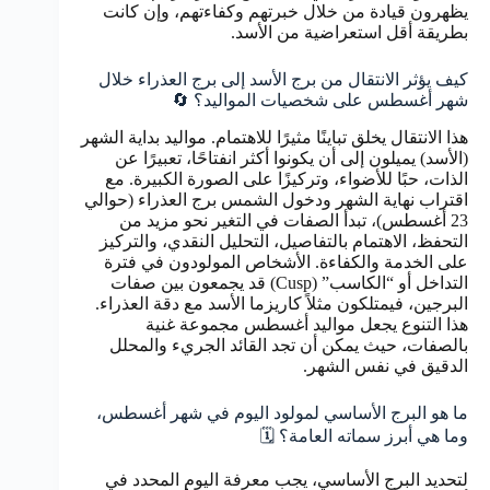
يظهرون قيادة من خلال خبرتهم وكفاءتهم، وإن كانت
بطريقة أقل استعراضية من الأسد.
كيف يؤثر الانتقال من برج الأسد إلى برج العذراء خلال
شهر أغسطس على شخصيات المواليد؟ 🔄
هذا الانتقال يخلق تباينًا مثيرًا للاهتمام. مواليد بداية الشهر
(الأسد) يميلون إلى أن يكونوا أكثر انفتاحًا، تعبيرًا عن
الذات، حبًا للأضواء، وتركيزًا على الصورة الكبيرة. مع
اقتراب نهاية الشهر ودخول الشمس برج العذراء (حوالي
23 أغسطس)، تبدأ الصفات في التغير نحو مزيد من
التحفظ، الاهتمام بالتفاصيل، التحليل النقدي، والتركيز
على الخدمة والكفاءة. الأشخاص المولودون في فترة
التداخل أو “الكاسب” (Cusp) قد يجمعون بين صفات
البرجين، فيمتلكون مثلاً كاريزما الأسد مع دقة العذراء.
هذا التنوع يجعل مواليد أغسطس مجموعة غنية
بالصفات، حيث يمكن أن تجد القائد الجريء والمحلل
الدقيق في نفس الشهر.
ما هو البرج الأساسي لمولود اليوم في شهر أغسطس،
وما هي أبرز سماته العامة؟ 🗓️
لتحديد البرج الأساسي، يجب معرفة اليوم المحدد في