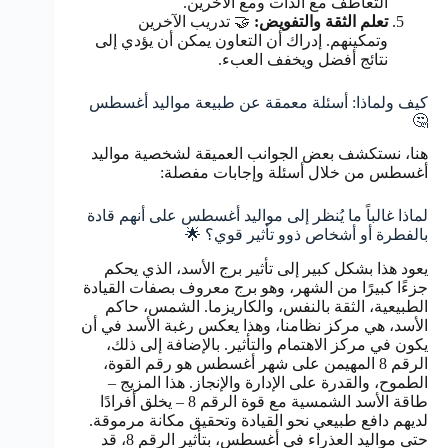
التعاطف مع الذات ومع الآخرين.
تعلم الثقة والتفويض:
🤝 تدريب الآخرين
وتمكينهم. إدراك أن التعاون يمكن أن يؤدي إلى
نتائج أفضل ويخفف العبء.
كيف ولماذا: أسئلة معمقة عن طبيعة مواليد أغسطس
🤔
هنا، نستكشف بعض الجوانب العميقة لشخصية مواليد
أغسطس من خلال أسئلة وإجابات مفصلة:
لماذا غالباً ما يُنظر إلى مواليد أغسطس على أنهم قادة
بالفطرة أو أشخاص ذوو تأثير قوي؟ 🌟
يعود هذا بشكل كبير إلى تأثير برج الأسد، الذي يحكم
جزءًا كبيرًا من الشهر، وهو برج معروف بصفات القيادة
الطبيعية، الثقة بالنفس، والكاريزما. الشمس، حاكم
الأسد، هي مركز نظامنا، وهذا يعكس رغبة الأسد في أن
يكون في مركز الاهتمام والتأثير. بالإضافة إلى ذلك،
الرقم 8 المهيمن على شهر أغسطس هو رقم القوة،
الطموح، والقدرة على الإدارة والإنجاز. هذا المزيج –
طاقة الأسد الشمسية مع قوة الرقم 8 – يخلق أفرادًا
لديهم دافع طبيعي نحو القيادة وتحقيق مكانة مرموقة.
حتى مواليد العذراء في أغسطس، بتأثير الرقم 8، قد