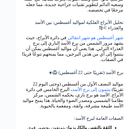
وسعيه الدائم لتطوير تقنيات جراحية جديدة، مما جعله
مرجعًا في تخصصه.
تحليل الأبراج الفلكية لمواليد أغسطس: بين الأسد
والعذراء ♌♍
شهر أغسطس هو شهر انتقالي
في دائرة الأبراج، حيث
يشهد مرور الشمس من برج الأسد الناري إلى برج
العذراء الترابي. هذا يعني أن مواليد أغسطس يمكن أن
ينتموا إلى أي من هذين البرجين، مما يمنحهم تنوعًا فريدًا
في الصفات.
برج الأسد (تقريبًا حتى 22 أغسطس) 🦁☀️
مواليد النصف الأول من أغسطس (وحتى اليوم 22
تقريبًا)
ينتمون إلى برج الأسد
، البرج الخامس في دائرة
الأبراج. الأسد هو برج ناري، يحكمه الشمس، مركز
نظامنا الشمسي ومصدر الضوء والحياة. هذا يمنح مواليد
الأسد طبيعة مشرقة، واثقة، ومفعمة بالحيوية.
الصفات العامة لبرج الأسد:
الثقة بالنفس والكاريزما:
يتمتعون بحضور قوي