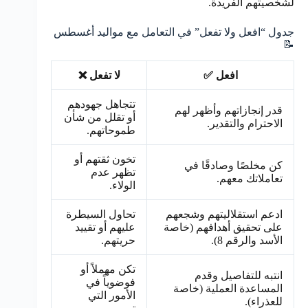
لشخصيتهم الفريدة.
جدول “افعل ولا تفعل” في التعامل مع مواليد أغسطس
📝
افعل ✅
لا تفعل ❌
تتجاهل جهودهم
قدر إنجازاتهم وأظهر لهم
أو تقلل من شأن
الاحترام والتقدير.
طموحاتهم.
تخون ثقتهم أو
كن مخلصًا وصادقًا في
تظهر عدم
تعاملاتك معهم.
الولاء.
ادعم استقلاليتهم وشجعهم
تحاول السيطرة
على تحقيق أهدافهم (خاصة
عليهم أو تقييد
الأسد والرقم 8).
حريتهم.
تكن مهملاً أو
انتبه للتفاصيل وقدم
فوضوياً في
المساعدة العملية (خاصة
الأمور التي
للعذراء).