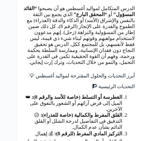
الدرس المتكامل لمواليد أغسطس هو أن يصبحوا
“القائد
المسؤول”
أو
“المحقق البارع”
الذي يجمع بين الثقة
بالنفس والإشراق (الأسد) أو الذكاء والدقة (العذراء) مع
الطموح والقدرة على الإنجاز (الرقم 8)، كل ذلك ضمن
إطار من المسؤولية والنزاهة (زحل). إنهم مدعوون
لاستخدام مواهبهم وقوتهم لبناء شيء ذي قيمة، ليس
فقط لأنفسهم، بل للمجتمع ككل. الدرس هو تحقيق
النجاح دون فقدان الإنسانية، وممارسة السلطة بحكمة
ورحمة، وفهم أن القوة الحقيقية تكمن في القدرة على
التحمل، والنمو من خلال التحديات، وترك إرث إيجابي.
أبرز التحديات والحلول المقترحة لمواليد أغسطس 💡
التحديات الرئيسية 🧗
الغطرسة أو التسلط (خاصة للأسد والرقم 8):
👑
الميل إلى فرض آرائهم أو الشعور بالتفوق على
الآخرين.
القلق المفرط والكمالية (خاصة للعذراء):
😥
التدقيق في التفاصيل لدرجة الشلل أو القلق
الدائم بشأن عدم الكمال.
التركيز المادي المفرط (للرقم 8):
💰 إهمال