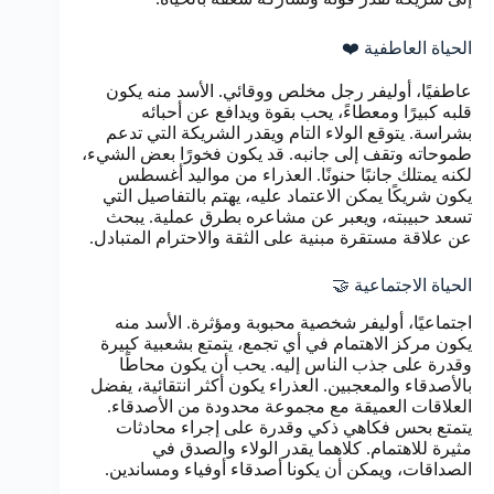
الحياة العاطفية ❤️
عاطفيًا، أوليفر رجل مخلص ووقائي. الأسد منه يكون
قلبه كبيرًا ومعطاءً، يحب بقوة ويدافع عن أحبائه
بشراسة. يتوقع الولاء التام ويقدر الشريكة التي تدعم
طموحاته وتقف إلى جانبه. قد يكون فخورًا بعض الشيء،
لكنه يمتلك جانبًا حنونًا. العذراء من مواليد أغسطس
يكون شريكًا يمكن الاعتماد عليه، يهتم بالتفاصيل التي
تسعد حبيبته، ويعبر عن مشاعره بطرق عملية. يبحث
عن علاقة مستقرة مبنية على الثقة والاحترام المتبادل.
الحياة الاجتماعية 🤝
اجتماعيًا، أوليفر شخصية محبوبة ومؤثرة. الأسد منه
يكون مركز الاهتمام في أي تجمع، يتمتع بشعبية كبيرة
وقدرة على جذب الناس إليه. يحب أن يكون محاطًا
بالأصدقاء والمعجبين. العذراء يكون أكثر انتقائية، يفضل
العلاقات العميقة مع مجموعة محدودة من الأصدقاء.
يتمتع بحس فكاهي ذكي وقدرة على إجراء محادثات
مثيرة للاهتمام. كلاهما يقدر الولاء والصدق في
الصداقات، ويمكن أن يكونا أصدقاء أوفياء ومساندين.