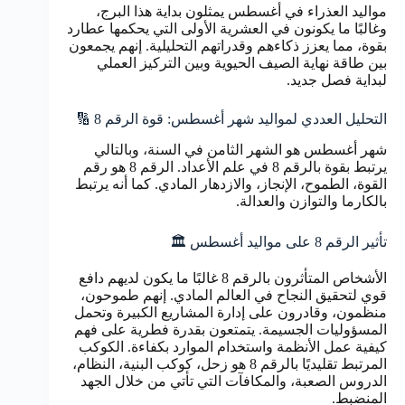
مواليد العذراء في أغسطس يمثلون بداية هذا البرج،
وغالبًا ما يكونون في العشرية الأولى التي يحكمها عطارد
بقوة، مما يعزز ذكاءهم وقدراتهم التحليلية. إنهم يجمعون
بين طاقة نهاية الصيف الحيوية وبين التركيز العملي
لبداية فصل جديد.
التحليل العددي لمواليد شهر أغسطس: قوة الرقم 8 🔢
شهر أغسطس هو الشهر الثامن في السنة، وبالتالي
يرتبط بقوة بالرقم 8 في علم الأعداد. الرقم 8 هو رقم
القوة، الطموح، الإنجاز، والازدهار المادي. كما أنه يرتبط
بالكارما والتوازن والعدالة.
تأثير الرقم 8 على مواليد أغسطس 🏛️
الأشخاص المتأثرون بالرقم 8 غالبًا ما يكون لديهم دافع
قوي لتحقيق النجاح في العالم المادي. إنهم طموحون،
منظمون، وقادرون على إدارة المشاريع الكبيرة وتحمل
المسؤوليات الجسيمة. يتمتعون بقدرة فطرية على فهم
كيفية عمل الأنظمة واستخدام الموارد بكفاءة. الكوكب
المرتبط تقليديًا بالرقم 8 هو زحل، كوكب البنية، النظام،
الدروس الصعبة، والمكافآت التي تأتي من خلال الجهد
المنضبط.