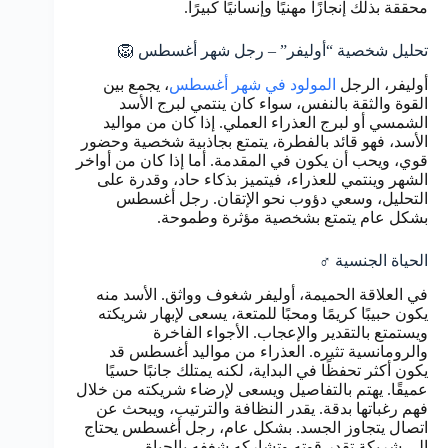
محققة بذلك إنجازًا مهنيًا وإنسانيًا كبيرًا.
تحليل شخصية “أوليفر” – رجل شهر أغسطس 🦁
أوليفر، الرجل
المولود في شهر أغسطس
، يجمع بين
القوة والثقة بالنفس، سواء كان ينتمي لبرج الأسد
الشمسي أو لبرج العذراء العملي. إذا كان من مواليد
الأسد، فهو قائد بالفطرة، يتمتع بجاذبية شخصية وحضور
قوي، ويحب أن يكون في المقدمة. أما إذا كان من أواخر
الشهر وينتمي للعذراء، فيتميز بذكاء حاد، وقدرة على
التحليل، وسعي دؤوب نحو الإتقان. رجل أغسطس
بشكل عام يتمتع بشخصية مؤثرة وطموحة.
الحياة الجنسية ♂️
في العلاقة الحميمة، أوليفر شغوف وواثق. الأسد منه
يكون حبيبًا كريمًا ومحبًا للمتعة، يسعى لإبهار شريكته
ويستمتع بالتقدير والإعجاب. الأجواء الفاخرة
والرومانسية تثيره. العذراء من مواليد أغسطس قد
يكون أكثر تحفظًا في البداية، لكنه يمتلك جانبًا حسيًا
عميقًا. يهتم بالتفاصيل ويسعى لإرضاء شريكته من خلال
فهم رغباتها بدقة. يقدر النظافة والترتيب، ويبحث عن
اتصال يتجاوز الجسد. بشكل عام، رجل أغسطس يحتاج
إلى شريكة تقدر قوته وتشاركه شغفه بالحياة.