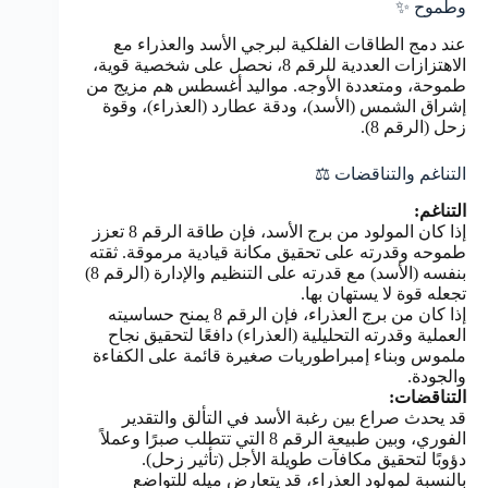
وطموح ✨
عند دمج الطاقات الفلكية لبرجي الأسد والعذراء مع
الاهتزازات العددية للرقم 8، نحصل على شخصية قوية،
طموحة، ومتعددة الأوجه. مواليد أغسطس هم مزيج من
إشراق الشمس (الأسد)، ودقة عطارد (العذراء)، وقوة
زحل (الرقم 8).
التناغم والتناقضات ⚖️
التناغم:
إذا كان المولود من برج الأسد، فإن طاقة الرقم 8 تعزز
طموحه وقدرته على تحقيق مكانة قيادية مرموقة. ثقته
بنفسه (الأسد) مع قدرته على التنظيم والإدارة (الرقم 8)
تجعله قوة لا يستهان بها.
إذا كان من برج العذراء، فإن الرقم 8 يمنح حساسيته
العملية وقدرته التحليلية (العذراء) دافعًا لتحقيق نجاح
ملموس وبناء إمبراطوريات صغيرة قائمة على الكفاءة
والجودة.
التناقضات:
قد يحدث صراع بين رغبة الأسد في التألق والتقدير
الفوري، وبين طبيعة الرقم 8 التي تتطلب صبرًا وعملاً
دؤوبًا لتحقيق مكافآت طويلة الأجل (تأثير زحل).
بالنسبة لمولود العذراء، قد يتعارض ميله للتواضع