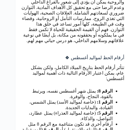
والروحية يمكن أن يؤدي إلى شعور بالفراغ الداخلي
وعدم الرضا حتى مع تحقيق كل الأهداف المادية. التوازن
ضروري لسعادتهم الشاملة. العلاقات الصحية، الهوايات
التي تغذي الروح، ممارسات التأمل أو الروحانية، وقضاء
وقت في الطبيعة، كلها أمور تساعد في خلق هذا
التوازن. فهم أن القيمة الحقيقية للحياة لا تكمن فقط
في ما يملكونه أو يحققونه من مكانة، بل أيضًا في نوعية
علاقاتهم وسلامهم الداخلي، هو درس حياتي مهم لهم.
أرقام الحظ لمواليد أغسطس 🍀
تتأثر أرقام الحظ بتاريخ الميلاد الكامل، ولكن بشكل
عام، يمكن اعتبار الأرقام التالية ذات أهمية لمواليد
أغسطس:
الرقم 8:
يمثل شهر أغسطس نفسه، ويرتبط
بالقوة، النجاح، والوفرة.
الرقم 1:
(خاصة لمواليد الأسد) يمثل الشمس،
القيادة، والبدايات الجديدة.
الرقم 5:
(خاصة لمواليد العذراء) يمثل عطارد،
التواصل، والذكاء.
أرقام أخرى قد تكون متناغمة مع الرقم 8 مثل
الرقم 4
(البناء والاستقرار) أو
الرقم 6
(المسؤولية