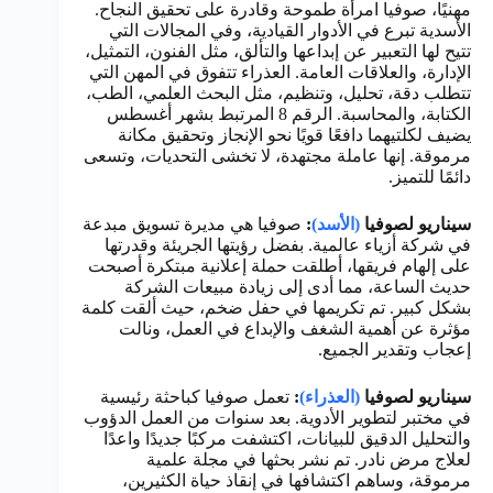
مهنيًا، صوفيا امرأة طموحة وقادرة على تحقيق النجاح.
الأسدية تبرع في الأدوار القيادية، وفي المجالات التي
تتيح لها التعبير عن إبداعها والتألق، مثل الفنون، التمثيل،
الإدارة، والعلاقات العامة. العذراء تتفوق في المهن التي
تتطلب دقة، تحليل، وتنظيم، مثل البحث العلمي، الطب،
الكتابة، والمحاسبة. الرقم 8 المرتبط بشهر أغسطس
يضيف لكلتيهما دافعًا قويًا نحو الإنجاز وتحقيق مكانة
مرموقة. إنها عاملة مجتهدة، لا تخشى التحديات، وتسعى
دائمًا للتميز.
سيناريو لصوفيا
(الأسد)
:
صوفيا هي مديرة تسويق مبدعة
في شركة أزياء عالمية. بفضل رؤيتها الجريئة وقدرتها
على إلهام فريقها، أطلقت حملة إعلانية مبتكرة أصبحت
حديث الساعة، مما أدى إلى زيادة مبيعات الشركة
بشكل كبير. تم تكريمها في حفل ضخم، حيث ألقت كلمة
مؤثرة عن أهمية الشغف والإبداع في العمل، ونالت
إعجاب وتقدير الجميع.
سيناريو لصوفيا
(العذراء)
:
تعمل صوفيا كباحثة رئيسية
في مختبر لتطوير الأدوية. بعد سنوات من العمل الدؤوب
والتحليل الدقيق للبيانات، اكتشفت مركبًا جديدًا واعدًا
لعلاج مرض نادر. تم نشر بحثها في مجلة علمية
مرموقة، وساهم اكتشافها في إنقاذ حياة الكثيرين،