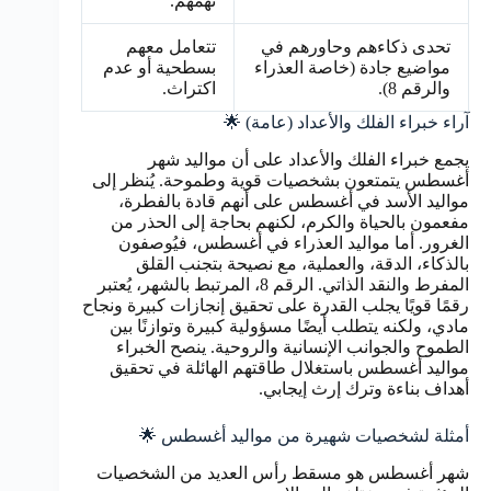
تهمهم.
تحدى ذكاءهم وحاورهم في
تتعامل معهم
مواضيع جادة (خاصة العذراء
بسطحية أو عدم
والرقم 8).
اكتراث.
آراء خبراء الفلك والأعداد (عامة) 🌟
يجمع خبراء الفلك والأعداد على أن مواليد شهر
أغسطس يتمتعون بشخصيات قوية وطموحة. يُنظر إلى
مواليد الأسد في أغسطس على أنهم قادة بالفطرة،
مفعمون بالحياة والكرم، لكنهم بحاجة إلى الحذر من
الغرور. أما مواليد العذراء في أغسطس، فيُوصفون
بالذكاء، الدقة، والعملية، مع نصيحة بتجنب القلق
المفرط والنقد الذاتي. الرقم 8، المرتبط بالشهر، يُعتبر
رقمًا قويًا يجلب القدرة على تحقيق إنجازات كبيرة ونجاح
مادي، ولكنه يتطلب أيضًا مسؤولية كبيرة وتوازنًا بين
الطموح والجوانب الإنسانية والروحية. ينصح الخبراء
مواليد أغسطس باستغلال طاقتهم الهائلة في تحقيق
أهداف بناءة وترك إرث إيجابي.
أمثلة لشخصيات شهيرة من مواليد أغسطس 🌟
شهر أغسطس هو مسقط رأس العديد من الشخصيات