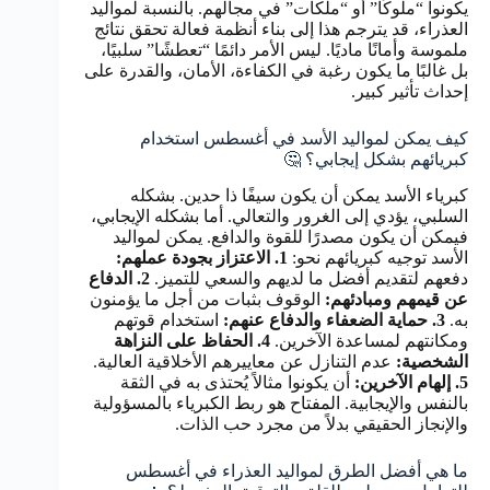
يكونوا “ملوكًا” أو “ملكات” في مجالهم. بالنسبة لمواليد
العذراء، قد يترجم هذا إلى بناء أنظمة فعالة تحقق نتائج
ملموسة وأمانًا ماديًا. ليس الأمر دائمًا “تعطشًا” سلبيًا،
بل غالبًا ما يكون رغبة في الكفاءة، الأمان، والقدرة على
إحداث تأثير كبير.
كيف يمكن لمواليد الأسد في أغسطس استخدام
كبريائهم بشكل إيجابي؟ 🤔
كبرياء الأسد يمكن أن يكون سيفًا ذا حدين. بشكله
السلبي، يؤدي إلى الغرور والتعالي. أما بشكله الإيجابي،
فيمكن أن يكون مصدرًا للقوة والدافع. يمكن لمواليد
الأسد توجيه كبريائهم نحو:
1. الاعتزاز بجودة عملهم:
دفعهم لتقديم أفضل ما لديهم والسعي للتميز.
2. الدفاع
عن قيمهم ومبادئهم:
الوقوف بثبات من أجل ما يؤمنون
به.
3. حماية الضعفاء والدفاع عنهم:
استخدام قوتهم
ومكانتهم لمساعدة الآخرين.
4. الحفاظ على النزاهة
الشخصية:
عدم التنازل عن معاييرهم الأخلاقية العالية.
5. إلهام الآخرين:
أن يكونوا مثالاً يُحتذى به في الثقة
بالنفس والإيجابية. المفتاح هو ربط الكبرياء بالمسؤولية
والإنجاز الحقيقي بدلاً من مجرد حب الذات.
ما هي أفضل الطرق لمواليد العذراء في أغسطس