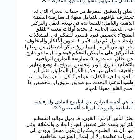
للتعامل مع ميلهم للقلق والتدقيق المفرط؟ 🧘
القلق والتدقيق المفرط من سمات العذراء التي قد
تستنزف طاقتهم. للتعامل معها:
1. ممارسة اليقظة
الذهنية والتأمل:
للمساعدة في تهدئة العقل والتركيز
على اللحظة الحالية.
2. تحديد أوقات معينة “للقلق
المنتج”:
تخصيص فترة قصيرة للتفكير في المشكلات
وإيجاد حلول، ثم ترك الأمر.
3. تدوين الأفكار والمخاوف:
إخراجها من الرأس إلى الورق يمكن أن يقلل من وطأتها.
4. التركيز على ما يمكن التحكم فيه:
وتقبل ما هو خارج
عن نطاق السيطرة.
5. ممارسة التمارين الرياضية
بانتظام:
لتفريغ التوتر وتحسين المزاج.
6. وضع معايير
واقعية:
التخلي عن فكرة الكمال المطلق وتقبل أن
“الجيد بما فيه الكفاية” هو أحيانًا كل ما هو مطلوب.
7.
طلب الدعم:
التحدث مع صديق موثوق أو متخصص إذا
أصبح القلق معيقًا للحياة.
ما هي أهمية التوازن بين الطموح المادي والرفاهية
العاطفية والروحية لمواليد أغسطس؟ ⚖️
نظرًا لتأثير الرقم 8 القوي، قد يميل مواليد أغسطس
للتركيز بشدة على تحقيق النجاح المادي والمكانة. وفي
حين أن هذا الطموح يمكن أن يكون محفزًا ويؤدي إلى
إنجازات عظيمة، إلا أن إهمال الجوانب العاطفية